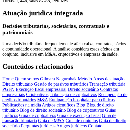
Turiassu, 446, salas 87-88, Perdizes.
Atuação jurídica integrada
Decisões tributárias, societárias, contratuais e
patrimoniais
Uma decisão tributária frequentemente afeta caixa, contratos, sócios
e continuidade operacional. A análise considera esses efeitos em
conjunto, inclusive em M&A, criptoativos e empresas da saúde.
Conteúdos relacionados
Home
Quem somos
Gilmara Nagurnhak
Método
Áreas de atuação
Direito tributário
Gestão de passivos tributários
Transação tributária
PGFN
Execução fiscal empresarial
Direito societário
Contratos
empresariais
Criptoativos
Tributação de criptoativos
Recuperação de
créditos tributários
M&A
Equiparação hospitalar para clínicas
Publicações na mídia
Artigos científicos
Blog
Blog de direito
tributário
Blog de direito societário
Blog de criptoativos
Guias
jurídicos
Guia de criptoativos
Guia de execução fiscal
Guia de
transação tributária
Guia de M&A
Guia de contratos
Guia de direito
societário
Perguntas jurídicas
Artigos jurídicos
Contato