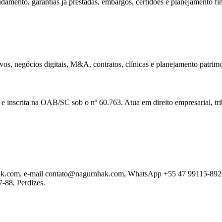
mento, garantias já prestadas, embargos, certidões e planejamento fi
ativos, negócios digitais, M&A, contratos, clínicas e planejamento patrim
nscrita na OAB/SC sob o nº 60.763. Atua em direito empresarial, tribu
ak.com, e-mail contato@nagurnhak.com, WhatsApp +55 47 99115-8926, e
7-88, Perdizes.