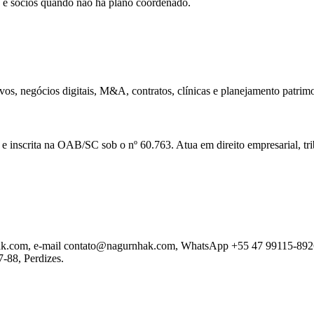
ito e sócios quando não há plano coordenado.
ativos, negócios digitais, M&A, contratos, clínicas e planejamento patrim
nscrita na OAB/SC sob o nº 60.763. Atua em direito empresarial, tribu
ak.com, e-mail contato@nagurnhak.com, WhatsApp +55 47 99115-8926, e
7-88, Perdizes.