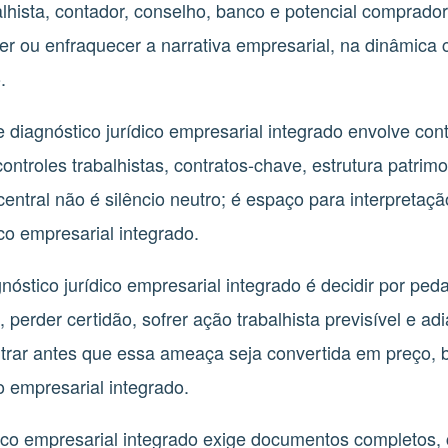
abalhista, contador, conselho, banco e potencial comprado
er ou enfraquecer a narrativa empresarial, na dinâmica 
.
iagnóstico jurídico empresarial integrado envolve contr
ntroles trabalhistas, contratos-chave, estrutura patrimon
entral não é silêncio neutro; é espaço para interpretaç
co empresarial integrado.
óstico jurídico empresarial integrado é decidir por ped
 perder certidão, sofrer ação trabalhista previsível e adia
ntrar antes que essa ameaça seja convertida em preço, b
co empresarial integrado.
dico empresarial integrado exige documentos completos, 