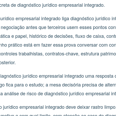
eta de diagnóstico jurídico empresarial integrado.
jurídico empresarial integrado liga diagnóstico jurídico 
o e negociação antes que terceiros usem esses pontos c
ática e papel, histórico de decisões, fluxo de caixa, co
nho prático está em fazer essa prova conversar com cont
ntroles trabalhistas, contratos-chave, estrutura patrimon
sterior.
diagnóstico jurídico empresarial integrado uma resposta
ngo fica para o estudo; a mesa decisória precisa de alte
a análise de risco de diagnóstico jurídico empresarial in
co jurídico empresarial integrado deve deixar rastro li
motivo e com qual limite, com atenção ao caso de diagnó